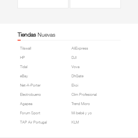
Tiendas
Nuevas
Tilswall
AliExpress
HP
DJI
Tidal
Vova
eBay
DhGate
Net-A-Porter
Ekoi
Electrobueno
Clim Profesional
Agapea
Trend Micro
Forum Sport
Mi bebé y yo
TAP Air Portugal
KLM