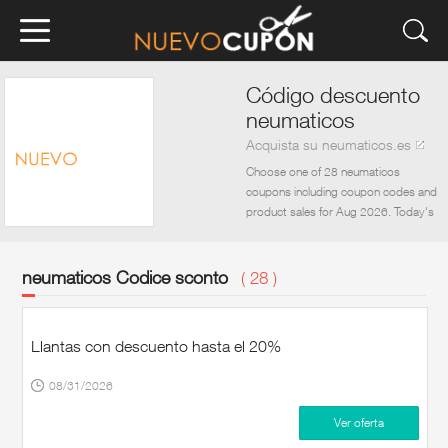
Código descuento
neumaticos
Acquista su neumaticos.es
Choose one of 28 neumaticos
coupons including coupon codes and
product sales for Aug 2026. Today's
best coupon is a neumaticos. Get
everything you need for
Motorcycle,Automotive,Travel,eComm
neumaticos Codice sconto
( 28 )
at neumaticos. But how to save
money during the shopping? It is quite
easy. Just visit nuevocupon to get
Llantas con descuento hasta el 20%
neumaticos promo code. Then go
back to neumaticos and write the
08/31/2026
coupon code at checkout. The
discount should be automatically
Ver oferta
applied. Now look for