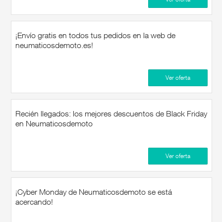
precio inmejorable. ¡Comprando ahora
con neumaticosdemoto códigos de
promoción en nuevocupon.com y
divirtiéndose en su aventura de
¡Envío gratis en todos tus pedidos en la web de
compras en línea!
neumaticosdemoto.es!
Ver oferta
Recién llegados: los mejores descuentos de Black Friday
en Neumaticosdemoto
Ver oferta
¡Cyber Monday de Neumaticosdemoto se está
acercando!