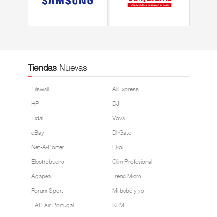
Tiendas
Nuevas
Tilswall
AliExpress
HP
DJI
Tidal
Vova
eBay
DhGate
Net-A-Porter
Ekoi
Electrobueno
Clim Profesional
Agapea
Trend Micro
Forum Sport
Mi bebé y yo
TAP Air Portugal
KLM