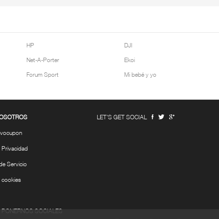
HP
DJI
Net-A-Porter
Ekoi
Forum Sport
Mi bebé y yo
NOSOTROS
LET'S GET SOCIAL
evocupon
e Privacidad
de Servicio
e cookies
 PONERNOS SOCIALES