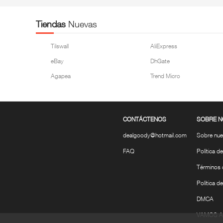
Tiendas
Nuevas
Tilswall
AliExpress
eBay
DhGate
Agapea
Trend Micro
CONTÁCTENOS
SOBRE 
dealgoody@hotmail.com
Sobre nu
FAQ
Política d
Términos 
Política d
DMCA
VAMOS A