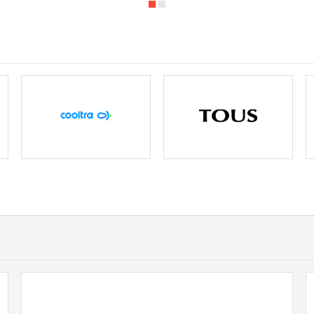
PcComponentes
PcComponentes Online Code