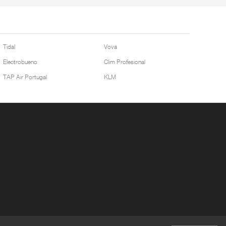
Tidal
Vova
Electrobueno
Clim Profesional
TAP Air Portugal
KLM