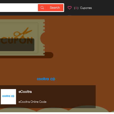
（
0
）Cupones
eCooltra
eCooltra Online Code