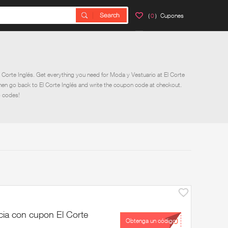
（
0
）Cupones
Corte Inglés. Get everything you need for Moda y Vestuario at El Corte
Then go back to El Corte Inglés and write the coupon code at checkout.
o codes!
ia con cupon El Corte
...10
Obtenga un código