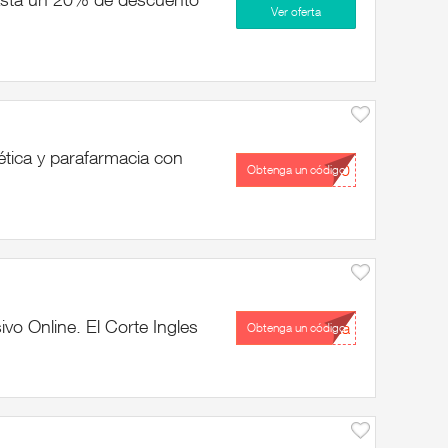
Ver oferta
ica y parafarmacia con
...10
Obtenga un código
vo Online. El Corte Ingles
...ta
Obtenga un código