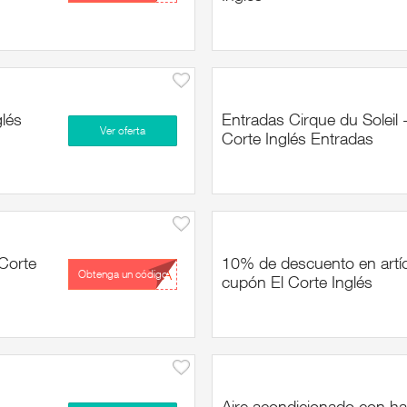
glés
Entradas Cirque du Soleil 
Ver oferta
Corte Inglés Entradas
Corte
10% de descuento en artí
...GA
Obtenga un código
cupón El Corte Inglés
Aire acondicionado con h