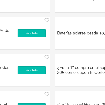
0% de
Baterías solares desde 13
Ver oferta
Envíos
¿Es tu 1ª compra en el su
Ver oferta
20€ con el cupón El Corte
n El
¡Aquí lo tienes! Hasta un