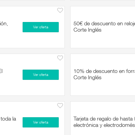
ión,
50€ de descuento en relo
Ver oferta
Corte Inglés
l
10% de descuento en forra
Ver oferta
Corte Inglés
toda la
Tarjeta de regalo de hast
Ver oferta
electrónica y electrodomé