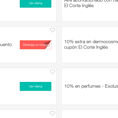
Ver oferta
El Corte Inglés
10% extra en dermocosmét
cuento
...10
Obtenga un código
cupón El Corte Inglés
10% en perfumes - Exclusi
Ver oferta