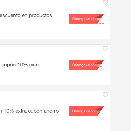
escuento en productos
...TO
Obtenga un código
n cupón 10% extra
...10
Obtenga un código
on 10% extra cupón ahorro
...PT
Obtenga un código