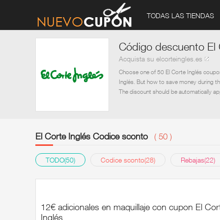
TODAS LAS TIENDAS
Código descuento El 
Acquista su elcorteingles.es
Choose one of 50 El Corte Inglés coupon
Inglés. But how to save money during th
The discount should be automatically ap
El Corte Inglés Codice sconto
( 50 )
TODO(50)
Codice sconto(28)
Rebajas(22)
12€ adicionales en maquillaje con cupon El Cor
Inglés