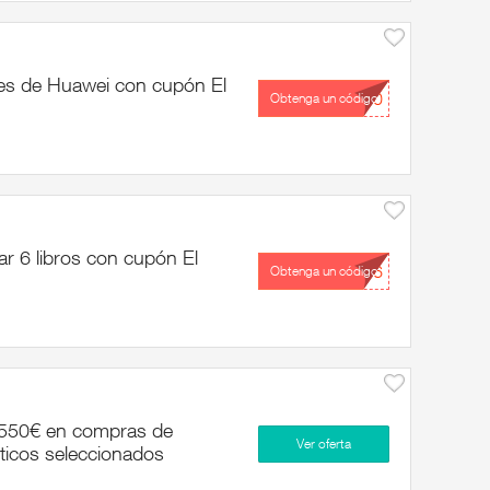
jes de Huawei con cupón El
...50
Obtenga un código
r 6 libros con cupón El
...26
Obtenga un código
a 550€ en compras de
Ver oferta
sticos seleccionados