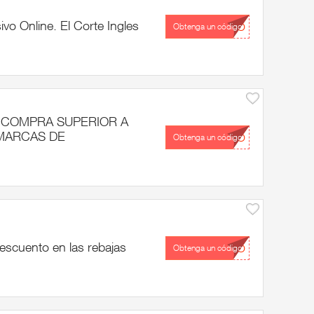
vo Online. El Corte Ingles
...TO
Obtenga un código
 COMPRA SUPERIOR A
 MARCAS DE
...TO
Obtenga un código
escuento en las rebajas
...NO
Obtenga un código