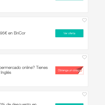
,95€ en BriCor
Ver oferta
permercado online? Tienes
...VO
Obtenga un código
 Inglés
 30% de descuento en