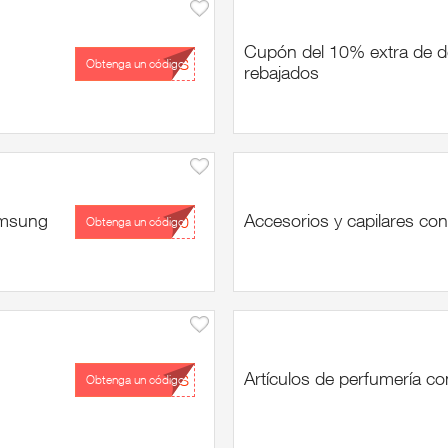
Cupón del 10% extra de d
...IS
Obtenga un código
rebajados
amsung
Accesorios y capilares co
...10
Obtenga un código
Artículos de perfumería c
...OS
Obtenga un código