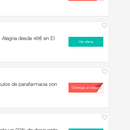
- Alegria desde 46€ en El
Ver oferta
culos de parafarmacia con
...10
Obtenga un código
asta un 20% de descuento