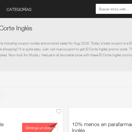
CATEGORÍAS
Corte Inglés
s including coupon codes and product sales for Aug 2026. Today's best coupon is a El 
e shopping? It is quite easy. Just visit nuevocupon to get El Corte Inglés promo code. 
plied. Now look for Moda y Vestuario at favorable price with these El Corte Inglés prom
te
10% menos en parafarmac
...UP
Obtenga un código
Inglés