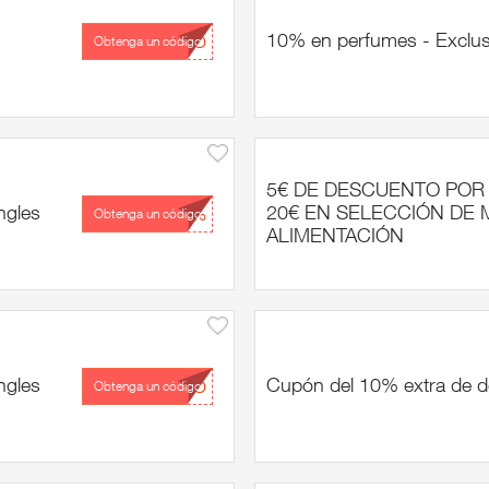
10% en perfumes - Exclusi
...TO
Obtenga un código
5€ DE DESCUENTO POR
ngles
20€ EN SELECCIÓN DE
...0%
Obtenga un código
ALIMENTACIÓN
ngles
Cupón del 10% extra de d
...TO
Obtenga un código