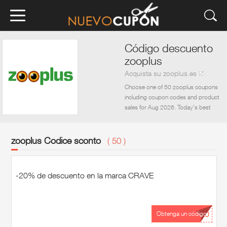
Código descuento
zooplus
Acquista su zooplus.es
Choose one of 50 zooplus coupons
including coupon codes and product
sales for Aug 2026. Today's best
coupon is a zooplus. Get everything
you need for ,Home,Outdoor
Activities,Pet Supplies at zooplus. But
zooplus Codice sconto
( 50 )
how to save money during the
shopping? It is quite easy. Just visit
nuevocupon to get zooplus promo
-20% de descuento en la marca CRAVE
code. Then go back to zooplus and
write the coupon code at checkout.
The discount should be automatically
applied. Now look for ,Home,Outdoor
...20
Obtenga un código
Activities,Pet Supplies at favorable