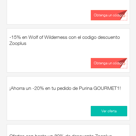
...15
Obtenga un código
-15% en Wolf of Wilderness con el codigo descuento
Zooplus
...15
Obtenga un código
¡Ahorra un -20% en tu pedido de Purina GOURMET1!
Ver oferta