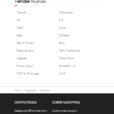
Tiendas
Nuevas
Tilswall
AliExpress
HP
DJI
Tidal
Vova
eBay
DhGate
Net-A-Porter
Ekoi
Electrobueno
Clim Profesional
Agapea
Trend Micro
Forum Sport
Mi bebé y yo
TAP Air Portugal
KLM
Inicio
>
Cupones
>
zooplus
CONTÁCTENOS
SOBRE NOSOTROS
dealgoody@hotmail.com
Sobre nuevocupon