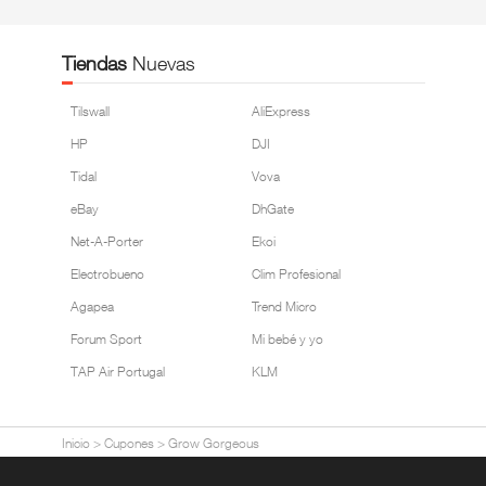
Tiendas
Nuevas
Tilswall
AliExpress
HP
DJI
Tidal
Vova
eBay
DhGate
Net-A-Porter
Ekoi
Electrobueno
Clim Profesional
Agapea
Trend Micro
Forum Sport
Mi bebé y yo
TAP Air Portugal
KLM
Inicio
>
Cupones
>
Grow Gorgeous