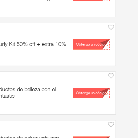
urly Kit 50% off + extra 10%
...RA
Obtenga un código
uctos de belleza con el
...25
Obtenga un código
tastic
uctos de peluquería con