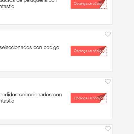
...25
Obtenga un código
tastic
 seleccionados con codigo
...10
Obtenga un código
pedidos seleccionados con
...LE
Obtenga un código
tastic