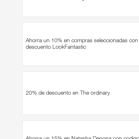
Ahorra un 10% en compras seleccionadas con
descuento LookFantastic
20% de descuento en The ordinary
Ahorra un 15% en Natasha Denona con codig