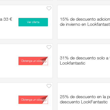
 a 33 €
15% de descuento adiciona
Ver oferta
de invierno en Lookfantast
31% de descuento solo a t
...Y5
Obtenga un código
Lookfantastic
25% de descuento en la p
...GO
Obtenga un código
descuento LookFantastic