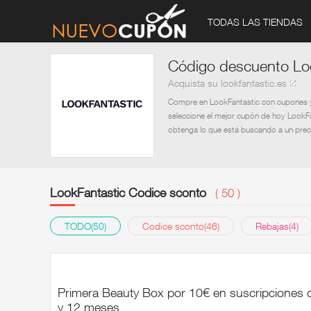
TODAS LAS TIENDAS
Código descuento Lo
Acquista su lookfantastic.es
Compre en LookFantastic con cupones y 
seleccione el mejor cupón de hoy LookFan
obtenga lo que está buscando a un prec
LookFantastic Codice sconto
( 50 )
TODO(50)
Codice sconto(46)
Rebajas(4)
Primera Beauty Box por 10€ en suscripciones 
y 12 meses.