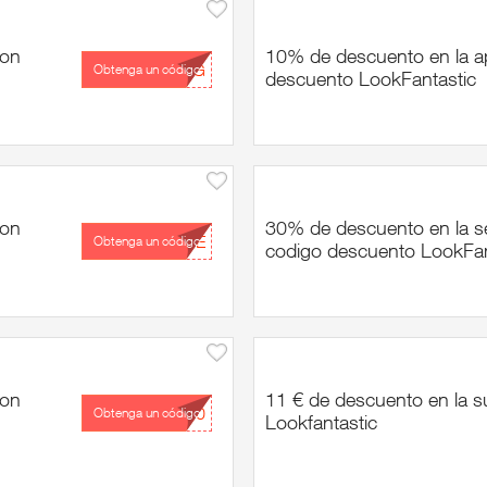
con
10% de descuento en la ap
...AG
Obtenga un código
descuento LookFantastic
con
30% de descuento en la s
...HE
Obtenga un código
codigo descuento LookFan
con
11 € de descuento en la s
...20
Obtenga un código
Lookfantastic