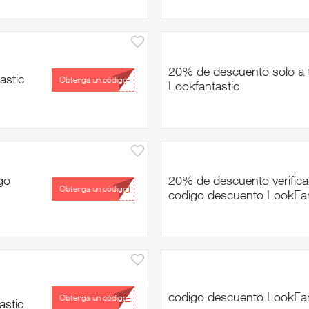
20% de descuento solo a t
astic
...LF
Obtenga un código
Lookfantastic
go
20% de descuento verifica
...30
Obtenga un código
codigo descuento LookFan
codigo descuento LookFa
...NE
Obtenga un código
astic