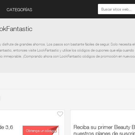
CATEGORÍAS
okFantastic
disfrute de grandes ahorros. Los pasos son bastante fáciles de seguir. Solo necesita
tastic, entonces visite LookFantastic y utilice los códigos de cupones que elija cuando 
io inmejorable. ¡Comprando ahora con LookFantastic códigos de promoción en nuevocup
de 3,6
Reciba su primer Beauty B
...BB
Obtenga un código
nuestros planes de suscri