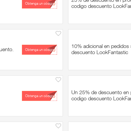
...30
Obtenga un código
codigo descuento LookFan
10% adicional en pedidos
uento.
...30
Obtenga un código
descuento LookFantastic
Un 25% de descuento en 
...Y5
Obtenga un código
codigo descuento LookFan