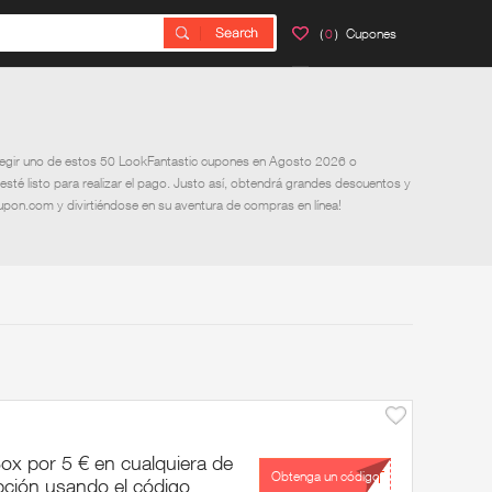
（
0
）Cupones
 elegir uno de estos 50 LookFantastic cupones en Agosto 2026 o
esté listo para realizar el pago. Justo así, obtendrá grandes descuentos y
on.com y divirtiéndose en su aventura de compras en línea!
ox por 5 € en cualquiera de
...CT
Obtenga un código
pción usando el código .