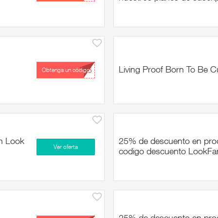
Living Proof Born To Be C
...B5
Obtenga un código
en Look
25% de descuento en prod
Ver oferta
codigo descuento LookFan
25% de descuento en prod