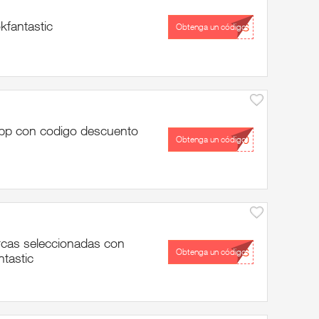
fantastic
...ES
Obtenga un código
pp con codigo descuento
...30
Obtenga un código
cas seleccionadas con
...LS
Obtenga un código
tastic