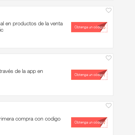
l en productos de la venta
...15
Obtenga un código
ic
ravés de la app en
...31
Obtenga un código
rimera compra con codigo
...EW
Obtenga un código