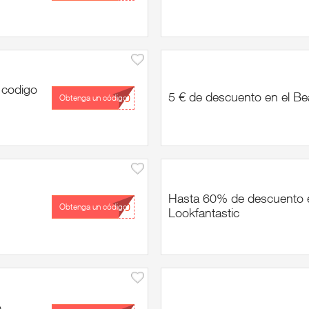
 codigo
5 € de descuento en el Be
...10
Obtenga un código
Hasta 60% de descuento en
...20
Obtenga un código
Lookfantastic
o