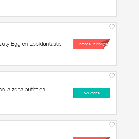
auty Egg en Lookfantastic
...G5
Obtenga un código
 la zona outlet en
Ver oferta