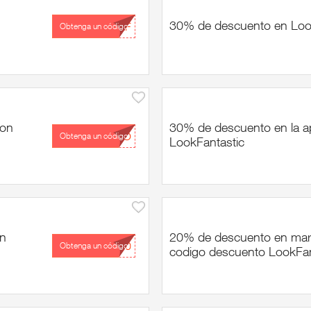
30% de descuento en Look
...LF
Obtenga un código
con
30% de descuento en la a
...DO
Obtenga un código
LookFantastic
on
20% de descuento en mar
...10
Obtenga un código
codigo descuento LookFan