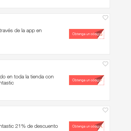
ravés de la app en
...ES
Obtenga un código
do en toda la tienda con
...LF
Obtenga un código
tastic
ntastic 21% de descuento
...VA
Obtenga un código