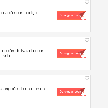
licación con codigo
...10
Obtenga un código
elección de Navidad con
...30
Obtenga un código
tastic
uscripción de un mes en
...11
Obtenga un código