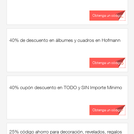
...AL
Obtenga un código
40% de descuento en álbumes y cuadros en Hofmann
...26
Obtenga un código
40% cupón descuento en TODO y SIN Importe Mínimo
...OF
Obtenga un código
25% código ahorro para decoración, revelados, regalos