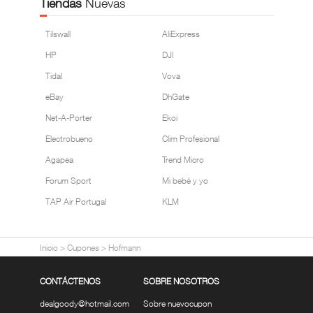
Tiendas
Nuevas
Tilswall
AliExpress
HP
DJI
Tidal
Vova
eBay
DhGate
Net-A-Porter
Ekoi
Electrobueno
Clim Profesional
Agapea
Trend Micro
Forum Sport
Mi bebé y yo
TAP Air Portugal
KLM
Inicio
>
Cupones
>
Hofmann
CONTÁCTENOS
SOBRE NOSOTROS
dealgoody@hotmail.com
Sobre nuevocupon