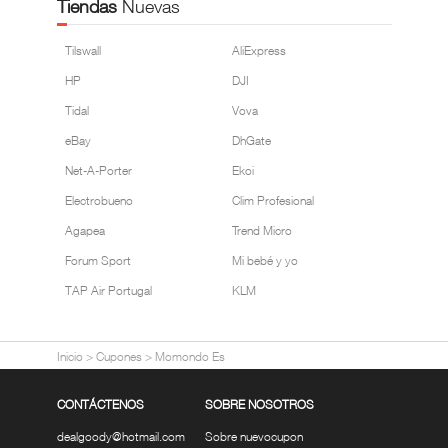
Tiendas
Nuevas
Tilswall
AliExpress
HP
DJI
Tidal
Vova
eBay
DhGate
Net-A-Porter
Ekoi
Electrobueno
Clim Profesional
Agapea
Trend Micro
Forum Sport
Mi bebé y yo
TAP Air Portugal
KLM
Inicio
>
Cupones
>
Momondo Es
CONTÁCTENOS
SOBRE NOSOTROS
dealgoody@hotmail.com
Sobre nuevocupon