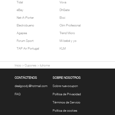
Tidal
Vova
eBay
DhGate
Net-A-Porter
Ekoi
Electrobueno
Clim Profesional
Agapea
Trend Micro
Forum Sport
Mi bebé y yo
TAP Air Portugal
KLM
Inicio
>
Cupones
>
iluhome
CONTÁCTENOS
SOBRE NOSOTROS
dealgoody@hotmail.com
Sobre nuevocupon
FAQ
Política de Privacidad
Términos de Servicio
Política de cookies